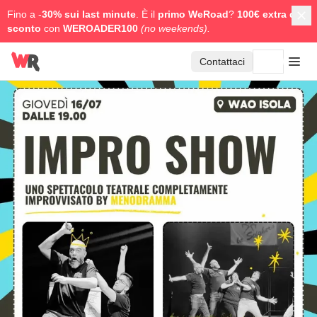
Fino a -
30% sui last minute
. È il
primo WeRoad
?
100€ extra di
sconto
con
WEROADER100
(no weekends).
Contattaci