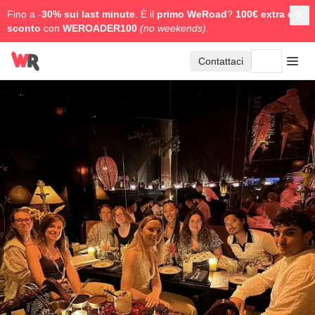
Fino a -
30% sui last minute
. È il
primo WeRoad
?
100€ extra di
sconto
con
WEROADER100
(no weekends).
Contattaci