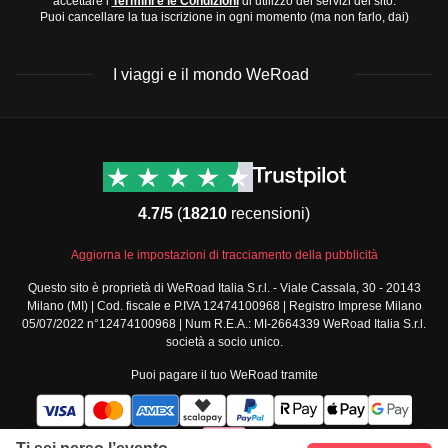
accettare i
Termini e le Condizioni
di utilizzo dei servizi del sito.
Puoi cancellare la tua iscrizione in ogni momento (ma non farlo, dai)
I viaggi e il mondo WeRoad
Destinazioni
Info & link utili (si spera)
Viaggi di gruppo Nord
Contatti
America
FAQ
4.7/5
(
18210
recensioni)
Viaggi di gruppo Centro
Termini e condizioni
America
Condizioni generali
Aggiorna le impostazioni di tracciamento della pubblicità
Viaggi di gruppo Sud
Modulo informativo
America
Questo sito è proprietà di WeRoad Italia S.r.l. - Viale Cassala, 30 - 20143
standard
Milano (MI) | Cod. fiscale e P.IVA 12474100968 | Registro Imprese Milano
Viaggi di gruppo Africa
Policy annullamento
05/07/2022 n°12474100968 | Num R.E.A.: MI-2664339 WeRoad Italia S.r.l.
Viaggi di gruppo Medio
viaggio
società a socio unico.
Oriente
Cookie policy
Puoi pagare il tuo WeRoad tramite
Viaggi di gruppo Asia
Privacy policy
Viaggi di gruppo Europa
Security
Viaggi di gruppo Nord
Governance