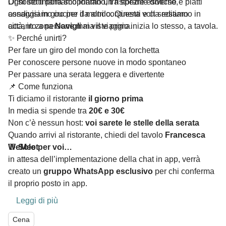
Di solito ti portiamo lontano, tra spezie esotiche e piatti
Ogni settimana scopriamo un ristorante diverso,
condivisi in giro per il mondo. Questa volta restiamo in
assaggiamo cucine da altri continenti e ci sediamo
città, in zona
accanto a persone mai viste prima.
Navigli
ma il viaggio inizia lo stesso, a tavola.
✨ Perché unirti?
Per fare un giro del mondo con la forchetta
Per conoscere persone nuove in modo spontaneo
Per passare una serata leggera e divertente
📌 Come funziona
Ti diciamo il ristorante
il giorno prima
In media si spende tra
20€ e 30€
Non c’è nessun host:
voi sarete le stelle della serata
Quando arrivi al ristorante, chiedi del tavolo
Francesca
WeMeet
💬
Solo per voi…
in attesa dell’implementazione della chat in app, verrà
creato un
gruppo WhatsApp esclusivo
per chi conferma
il proprio posto in app.
Leggi di più
Cena