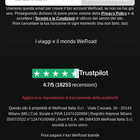
Useremo questa email per creare il tuo account WeRoad, se non ne hai già
uno. Proseguendo dichiaro di avere preso visione della
Privacy Policy
e di
accettare i
Termini e le Condizioni
di utilizzo dei servizi del sito.
Puoi cancellare la tua iscrizione in ogni momento (ma non farlo, dai)
I viaggi e il mondo WeRoad
Destinazioni
Info & link utili (si spera)
Viaggi di gruppo Nord
Contatti
America
FAQ
4.7/5
(
18253
recensioni)
Viaggi di gruppo Centro
Termini e condizioni
America
Condizioni generali
Aggiorna le impostazioni di tracciamento della pubblicità
Viaggi di gruppo Sud
Modulo informativo
America
Questo sito è proprietà di WeRoad Italia S.r.l. - Viale Cassala, 30 - 20143
standard
Milano (MI) | Cod. fiscale e P.IVA 12474100968 | Registro Imprese Milano
Viaggi di gruppo Africa
Policy annullamento
05/07/2022 n°12474100968 | Num R.E.A.: MI-2664339 WeRoad Italia S.r.l.
Viaggi di gruppo Medio
viaggio
società a socio unico.
Oriente
Cookie policy
Puoi pagare il tuo WeRoad tramite
Viaggi di gruppo Asia