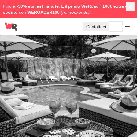
Fino a -
30% sui last minute
. È il
primo WeRoad
?
100€ extra di
sconto
con
WEROADER100
(no weekends).
Contattaci