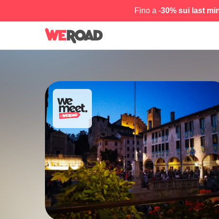
Fino a -
30% sui last mi