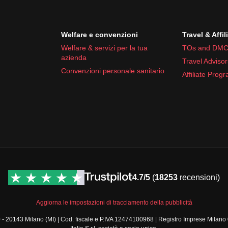
Welfare e convenzioni
Travel & Affil
Welfare & servizi per la tua
TOs and DMC
azienda
Travel Advisor
Convenzioni personale sanitario
Affiliate Prog
4.7/5
(
18253
recensioni)
Aggiorna le impostazioni di tracciamento della pubblicità
a, 30 - 20143 Milano (MI) | Cod. fiscale e P.IVA 12474100968 | Registro Imprese 