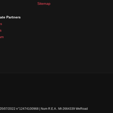
Sitemap
iate Partners
s
s
ram
Milano 05/07/2022 n°12474100968 | Num R.E.A.: MI-2664339 WeRoad