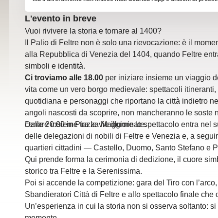
L'evento in breve
Vuoi rivivere la storia e tornare al 1400?
Il Palio di Feltre non è solo una rievocazione: è il moment
alla Repubblica di Venezia del 1404, quando Feltre entr
simboli e identità.
Ci troviamo alle 18.00
per iniziare insieme un viaggio de
vita come un vero borgo medievale: spettacoli itineranti, 
quotidiana e personaggi che riportano la città indietro ne
angoli nascosti da scoprire, non mancheranno le soste n
cenare insieme tra le vie illuminate.
Dalle 20.00 in Piazza Maggiore lo spettacolo entra nel s
delle delegazioni di nobili di Feltre e Venezia e, a seguire
quartieri cittadini — Castello, Duomo, Santo Stefano e P
Qui prende forma la cerimonia di dedizione, il cuore sim
storico tra Feltre e la Serenissima.
Poi si accende la competizione: gara del Tiro con l’arco, g
Sbandieratori Città di Feltre e allo spettacolo finale che 
Un’esperienza in cui la storia non si osserva soltanto: si a
momento.