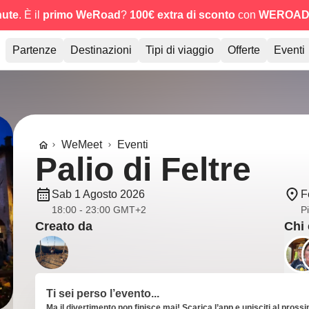
nute
. È il
primo WeRoad
?
100€ extra di sconto
con
WEROAD
Partenze
Destinazioni
Tipi di viaggio
Offerte
Eventi
WeMeet
Eventi
Palio di Feltre
Sab 1 Agosto 2026
F
18:00 - 23:00 GMT+2
P
Creato da
Chi 
Ti sei perso l’evento...
Ma il divertimento non finisce mai! Scarica l’app e unisciti al pross