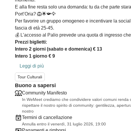
E alla fine resta solo una domanda: tu da che parte sta
Port’Oria? ​🦁​🌟​📯​🦅​
Per favorire un gruppo omogeneo e incentivare la socialità
fascia di età 25-45.
💰​ L’accesso al Palio prevede una quota di ingresso che
Prezzi biglietti:
Intero 2 giorni (sabato e domenica) € 13
Intero 1 giorno € 9
Leggi di più
Tour Culturali
Buono a sapersi
Community Manifesto
In WeMeet crediamo che condividere valori comuni renda og
rispettare il nostro spirito di community: gentilezza, apertura
nostro
Termini di cancellazione
Annulla entro il venerdì, 31 luglio 2026, 19:00
Pagamenti e rimborsi