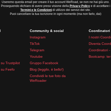
Useremo questa email per creare il tuo account WeRoad, se non ne hai già uno.
Proseguendo dichiaro di avere preso visione della
Privacy Policy
e di accettare i
Termini e le Condizioni
di utilizzo dei servizi del sito.
Puoi cancellare la tua iscrizione in ogni momento (ma non farlo, dai)
d
Community & social
Coordinator
Instagram
I nostri Coordi
TikTok
Diventa Coord
Telegram
Coordinatori -
Youtube
Bootcamp: ter
su Trustpilot
Gruppo Facebook
 su Feefo
Blog (leggilo, è bello!)
Condividi le tue foto da
WeRoader