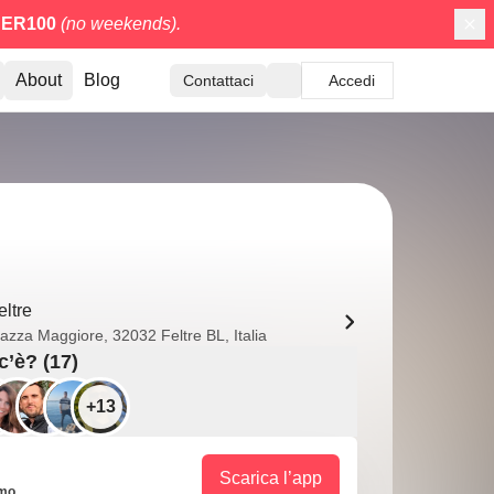
ER100
(no weekends).
About
Blog
Contattaci
Accedi
eltre
iazza Maggiore, 32032 Feltre BL, Italia
c’è? (17)
+13
Scarica l’app
imo.