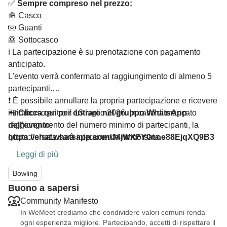
✅
Sempre compreso nel prezzo:
🪖 Casco
🧤 Guanti
🦺 Sottocasco
ℹ️ La partecipazione è su prenotazione con pagamento
anticipato.
L'evento verrà confermato al raggiungimento di almeno 5
partecipanti.
❗ È possibile annullare la propria partecipazione e ricevere
📲
il rimborso entro il 13 luglio 2026. In caso di mancato
Clicca qui per entrare nel gruppo WhatsApp
dell'evento:
raggiungimento del numero minimo di partecipanti, la
https://chat.whatsapp.com/J4jWXFY0noe88EjqXQ9B3
quota versata sarà interamente rimborsata.
A?mode=gi_t
Leggi di più
Bowling
Buono a sapersi
Community Manifesto
In WeMeet crediamo che condividere valori comuni renda
ogni esperienza migliore. Partecipando, accetti di rispettare il