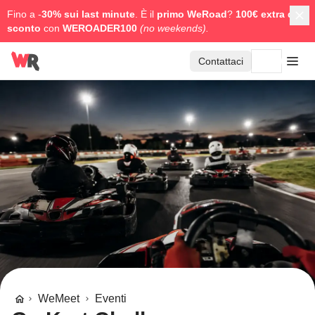
Fino a -
30% sui last minute
. È il
primo WeRoad
?
100€ extra di
sconto
con
WEROADER100
(no weekends).
Contattaci
WeMeet
Eventi