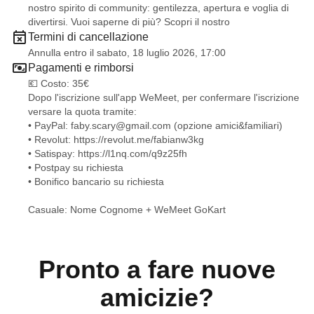
nostro spirito di community: gentilezza, apertura e voglia di
divertirsi. Vuoi saperne di più? Scopri il nostro
Termini di cancellazione
Annulla entro il sabato, 18 luglio 2026, 17:00
Pagamenti e rimborsi
💶 Costo: 35€
Dopo l'iscrizione sull'app WeMeet, per confermare l'iscrizione
versare la quota tramite:
• PayPal:
faby.scary@gmail.com
(opzione amici&familiari)
• Revolut:
https://revolut.me/fabianw3kg
• Satispay:
https://l1nq.com/q9z25fh
• Postpay su richiesta
• Bonifico bancario su richiesta
Casuale: Nome Cognome + WeMeet GoKart
Pronto a fare nuove
amicizie?