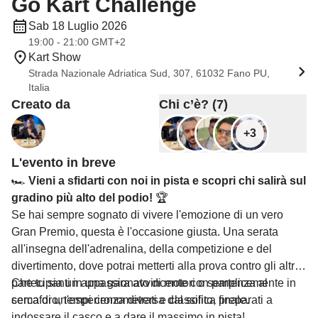
Go Kart Challenge
Sab 18 Luglio 2026
19:00 - 21:00 GMT+2
Kart Show
Strada Nazionale Adriatica Sud, 307, 61032 Fano PU,
Italia
Creato da
Chi c’è? (7)
+3
L'evento in breve
🏎️
Vieni a sfidarti con noi in pista e scopri chi salirà sul
gradino più alto del podio!
🏆
Se hai sempre sognato di vivere l'emozione di un vero
Gran Premio, questa è l'occasione giusta. Una serata
all'insegna dell'adrenalina, della competizione e del
divertimento, dove potrai metterti alla prova contro gli altri
partecipanti in una gara avvincente con partenza al
Che tu sia un appassionato di motori o semplicemente in
semaforo, tempi cronometrati e classifica finale.
cerca di un'esperienza diversa dal solito, preparati a
indossare il casco e a dare il massimo in pista!