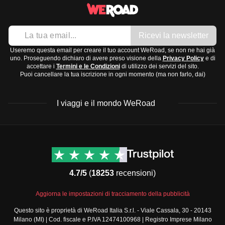
Ricevi la newsletter
Useremo questa email per creare il tuo account WeRoad, se non ne hai già
uno. Proseguendo dichiaro di avere preso visione della
Privacy Policy
e di
accettare i
Termini e le Condizioni
di utilizzo dei servizi del sito.
Puoi cancellare la tua iscrizione in ogni momento (ma non farlo, dai)
I viaggi e il mondo WeRoad
Destinazioni
Info & link utili (si spera)
Viaggi di gruppo Nord
Contatti
America
FAQ
4.7/5
(
18253
recensioni)
Viaggi di gruppo Centro
Termini e condizioni
America
Condizioni generali
Aggiorna le impostazioni di tracciamento della pubblicità
Viaggi di gruppo Sud
Modulo informativo
America
Questo sito è proprietà di WeRoad Italia S.r.l. - Viale Cassala, 30 - 20143
standard
Milano (MI) | Cod. fiscale e P.IVA 12474100968 | Registro Imprese Milano
Viaggi di gruppo Africa