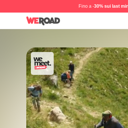
Fino a -
30% sui last mi