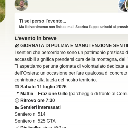
Ti sei perso l’evento...
Ma il divertimento non finisce mai! Scarica l’app e unisciti al pross
L'evento in breve
🌿 GIORNATA DI PULIZIA E MANUTENZIONE SENTIERI 
I sentieri che percorriamo sono un patrimonio prezioso del 
accessibili significa prendersi cura della montagna, dell’
Ti aspettiamo per una giornata di volontariato dedicata 
dell’Orsiera: un’occasione per fare qualcosa di concreto p
contribuire alla tutela del nostro territorio.
📅
Sabato 11 luglio 2026
📍
Mattie – Frazione Gillo
(parcheggio di fronte al Com
🕢
Ritrovo ore 7:30
🥾 Sentieri interessati
Sentiero n. 514
Sentiero n. 525 GTA
📈
Dislivello:
circa 580 m