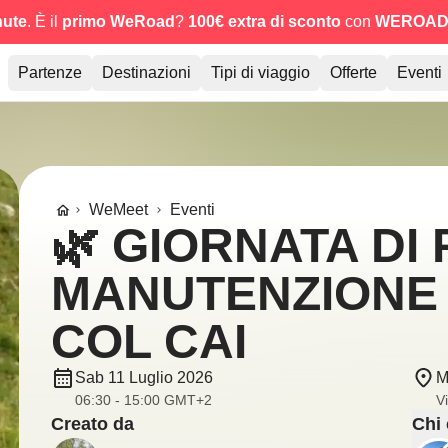
nute
. È il
primo WeRoad
?
100€ extra di sconto
con
WEROAD
Partenze
Destinazioni
Tipi di viaggio
Offerte
Eventi
WeMeet
Eventi
🌿 GIORNATA DI 
MANUTENZIONE S
COL CAI
Sab 11 Luglio 2026
M
06:30 - 15:00 GMT+2
V
Creato da
Chi 