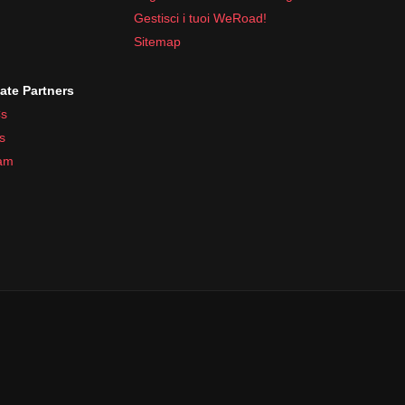
Gestisci i tuoi WeRoad!
Sitemap
iate Partners
s
s
ram