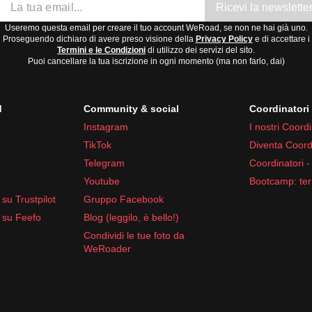
Ricevi la newslette
Useremo questa email per creare il tuo account WeRoad, se non ne hai già uno.
Proseguendo dichiaro di avere preso visione della
Privacy Policy
e di accettare i
Termini e le Condizioni
di utilizzo dei servizi del sito.
Puoi cancellare la tua iscrizione in ogni momento (ma non farlo, dai)
d
Community & social
Coordinator
Instagram
I nostri Coordi
TikTok
Diventa Coord
Telegram
Coordinatori -
Youtube
Bootcamp: ter
su Trustpilot
Gruppo Facebook
 su Feefo
Blog (leggilo, è bello!)
Condividi le tue foto da
WeRoader