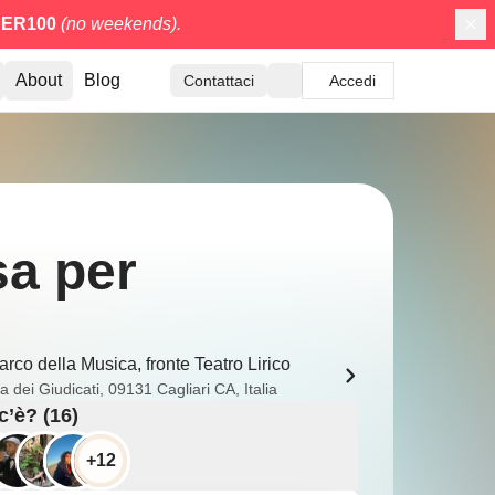
ER100
(no weekends).
About
Blog
Contattaci
Accedi
sa per
arco della Musica, fronte Teatro Lirico
a dei Giudicati, 09131 Cagliari CA, Italia
c’è? (16)
+12