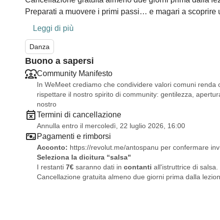
Preparati a muovere i primi passi… e magari a scoprire
Leggi di più
Danza
Buono a sapersi
Community Manifesto
In WeMeet crediamo che condividere valori comuni renda og
rispettare il nostro spirito di community: gentilezza, apertura
nostro
Termini di cancellazione
Annulla entro il mercoledì, 22 luglio 2026, 16:00
Pagamenti e rimborsi
Acconto:
https://revolut.me/antospanu
per confermare in
Seleziona la dicitura “salsa"
I restanti
7€
saranno dati in
contanti
all'istruttrice di salsa.
Cancellazione gratuita almeno due giorni prima dalla lezio