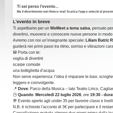
Ti sei perso l’evento...
Ma il divertimento non finisce mai! Scarica l’app e unisciti al pross
L'evento in breve
Ti aspettiamo per un
WeMeet a tema salsa
, pensato pe
divertirsi, muoversi e conoscere nuove persone in modo
Avremo con noi un’insegnante speciale:
Liliam Batriz
guiderà nei primi passi tra ritmo, sorriso e vibrazioni car
🎒 Porta con te:
voglia di divertirti
scarpe comode
una bottiglietta d’acqua
Non serve esperienza: l’idea è imparare le basi, scioglie
leggero e coinvolgente.
📍
Dove
: Parco della Musica – lato Teatro Lirico, Cagliar
🕒
Quando
:
Mercoledì 22 luglio 2026
, ore
19:30 - dura
💬 Evento aperto agli under 35 per favorire classi e livell
N.B. è richiesto l'acconto di 3€ per partecipare e il resta
Cancellazione gratuita almeno due giorni prima dalla le