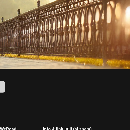
r
i WeRoad
Info & link utili (si spera)