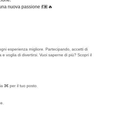
 una nuova passione 💃🏽🔥
ni esperienza migliore. Partecipando, accetti di
 e voglia di divertirsi. Vuoi saperne di più? Scopri il
via
3€
per il tuo posto.
ne.