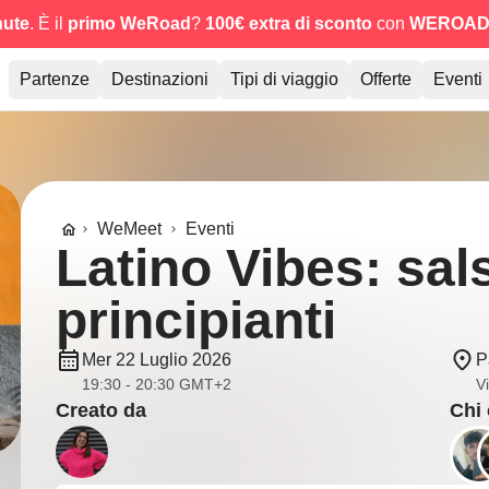
nute
. È il
primo WeRoad
?
100€ extra di sconto
con
WEROAD
Partenze
Destinazioni
Tipi di viaggio
Offerte
Eventi
WeMeet
Eventi
Latino Vibes: sal
principianti
Mer 22 Luglio 2026
P
19:30 - 20:30 GMT+2
Vi
Creato da
Chi 