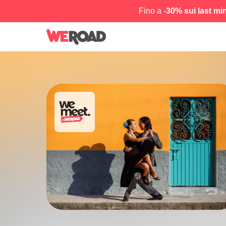
Fino a -
30% sui last mi