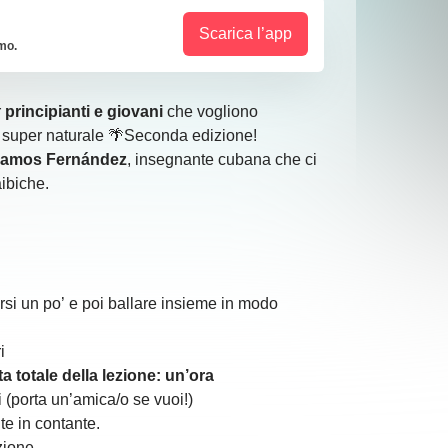
Scarica l’app
imo.
r
principianti e giovani
che vogliono
 super naturale 🌴Seconda edizione!
 Ramos Fernández
, insegnante cubana che ci
aibiche.
rsi un po’ e poi ballare insieme in modo
i
ta totale della lezione: un’ora
i (porta un’amica/o se vuoi!)
nte in contante.
zione.