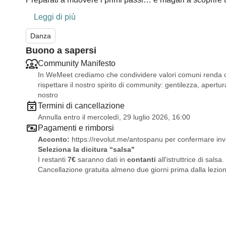
Leggi di più
Danza
Buono a sapersi
Community Manifesto
In WeMeet crediamo che condividere valori comuni renda og
rispettare il nostro spirito di community: gentilezza, apertura
nostro
Termini di cancellazione
Annulla entro il mercoledì, 29 luglio 2026, 16:00
Pagamenti e rimborsi
Acconto:
https://revolut.me/antospanu
per confermare in
Seleziona la dicitura “salsa"
I restanti
7€
saranno dati in
contanti
all'istruttrice di salsa.
Cancellazione gratuita almeno due giorni prima dalla lezio