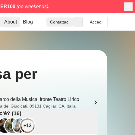
ER100
(no weekends).
About
Blog
Contattaci
Accedi
sa per
arco della Musica, fronte Teatro Lirico
a dei Giudicati, 09131 Cagliari CA, Italia
c’è? (16)
+12