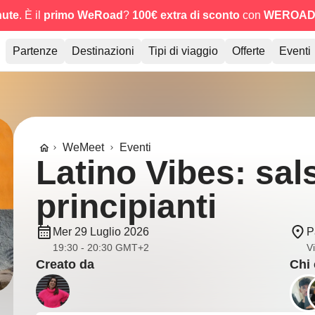
nute
. È il
primo WeRoad
?
100€ extra di sconto
con
WEROAD
Partenze
Destinazioni
Tipi di viaggio
Offerte
Eventi
WeMeet
Eventi
Latino Vibes: sal
principianti
Mer 29 Luglio 2026
P
19:30 - 20:30 GMT+2
Vi
Creato da
Chi 