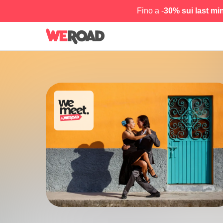
Fino a -
30% sui last mi