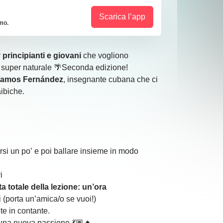
Scarica l’app
imo.
r
principianti e giovani
che vogliono
 super naturale 🌴Seconda edizione!
 Ramos Fernández
, insegnante cubana che ci
aibiche.
rsi un po’ e poi ballare insieme in modo
i
ta totale della lezione: un’ora
i (porta un’amica/o se vuoi!)
nte in contante.
 una nuova passione 💃🏽🔥