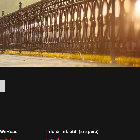
r
i WeRoad
Info & link utili (si spera)
natori
Contatti