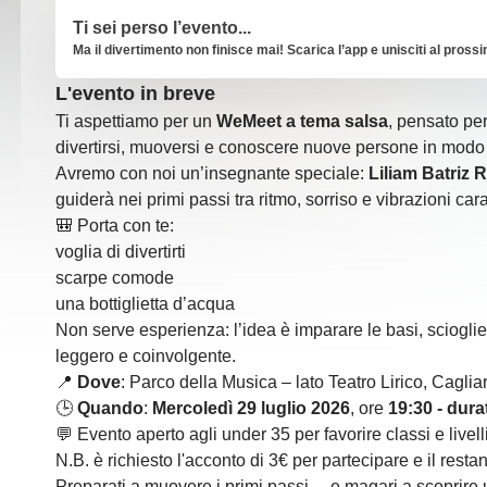
Ti sei perso l’evento...
Ma il divertimento non finisce mai! Scarica l’app e unisciti al pross
L'evento in breve
Ti aspettiamo per un
WeMeet a tema salsa
, pensato pe
divertirsi, muoversi e conoscere nuove persone in modo
Avremo con noi un’insegnante speciale:
Liliam Batriz
guiderà nei primi passi tra ritmo, sorriso e vibrazioni car
🎒 Porta con te:
voglia di divertirti
scarpe comode
una bottiglietta d’acqua
Non serve esperienza: l’idea è imparare le basi, scioglie
leggero e coinvolgente.
📍
Dove
: Parco della Musica – lato Teatro Lirico, Cagliar
🕒
Quando
:
Mercoledì 29 luglio 2026
, ore
19:30 - dura
💬 Evento aperto agli under 35 per favorire classi e livell
N.B. è richiesto l'acconto di 3€ per partecipare e il resta
Preparati a muovere i primi passi… e magari a scoprire