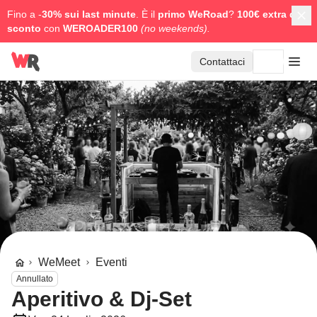
Fino a -
30% sui last minute
. È il
primo WeRoad
?
100€ extra di
sconto
con
WEROADER100
(no weekends).
Contattaci
WeMeet
Eventi
Annullato
Aperitivo & Dj-Set