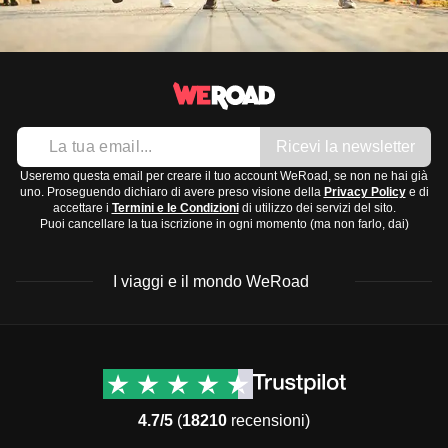
Ricevi la newsletter
Useremo questa email per creare il tuo account WeRoad, se non ne hai già
uno. Proseguendo dichiaro di avere preso visione della
Privacy Policy
e di
accettare i
Termini e le Condizioni
di utilizzo dei servizi del sito.
Puoi cancellare la tua iscrizione in ogni momento (ma non farlo, dai)
I viaggi e il mondo WeRoad
Destinazioni
Info & link utili (si spera)
Viaggi di gruppo Nord
Contatti
America
FAQ
4.7/5
(
18210
recensioni)
Viaggi di gruppo Centro
Termini e condizioni
America