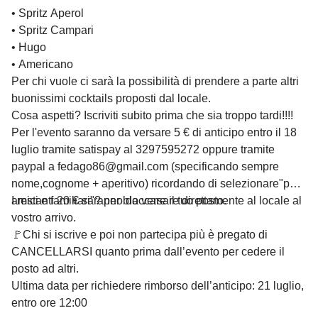
• Spritz Aperol
• Spritz Campari
• Hugo
• Americano
Per chi vuole ci sarà la possibilità di prendere a parte altri
buonissimi cocktails proposti dal locale.
Cosa aspetti? Iscriviti subito prima che sia troppo tardi!!!!
Per l'evento saranno da versare 5 € di anticipo entro il 18
luglio tramite satispay al 3297595272 oppure tramite
paypal a
fedago86@gmail.com
(specificando sempre
nome,cognome + aperitivo) ricordando di selezionare"per
amici e familiari"? per bloccare il tuo posto.
I restanti 20 € saranno da versare direttamente al locale al
vostro arrivo.
🚩Chi si iscrive e poi non partecipa più è pregato di
CANCELLARSI quanto prima dall’evento per cedere il
posto ad altri.
Ultima data per richiedere rimborso dell’anticipo: 21 luglio,
entro ore 12:00