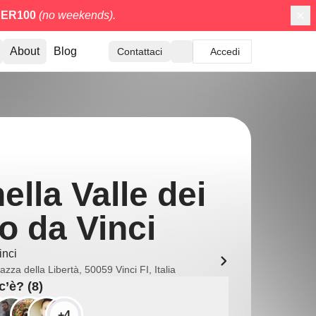
ER100
(no weekends).
About
Blog
Contattaci
Accedi
ella Valle dei
o da Vinci
inci
azza della Libertà, 50059 Vinci FI, Italia
c’è? (8)
+4