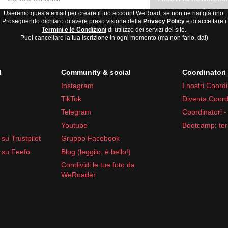
Useremo questa email per creare il tuo account WeRoad, se non ne hai già uno.
Proseguendo dichiaro di avere preso visione della
Privacy Policy
e di accettare i
Termini e le Condizioni
di utilizzo dei servizi del sito.
Puoi cancellare la tua iscrizione in ogni momento (ma non farlo, dai)
d
Community & social
Coordinator
Instagram
I nostri Coordi
TikTok
Diventa Coord
Telegram
Coordinatori -
Youtube
Bootcamp: ter
su Trustpilot
Gruppo Facebook
 su Feefo
Blog (leggilo, è bello!)
Condividi le tue foto da
WeRoader