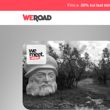
Fino a -
30% sui last mi