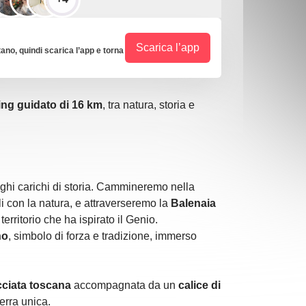
Scarica l’app
tano, quindi scarica l’app e torna
ing guidato di 16 km
, tra natura, storia e
oghi carichi di storia. Cammineremo nella
i con la natura, e attraverseremo la
Balenaia
erritorio che ha ispirato il Genio.
no
, simbolo di forza e tradizione, immerso
cciata toscana
accompagnata da un
calice di
erra unica.