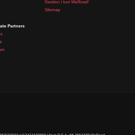
Gestisci i tuoi WeRoad!
Sitemap
iate Partners
s
s
ram