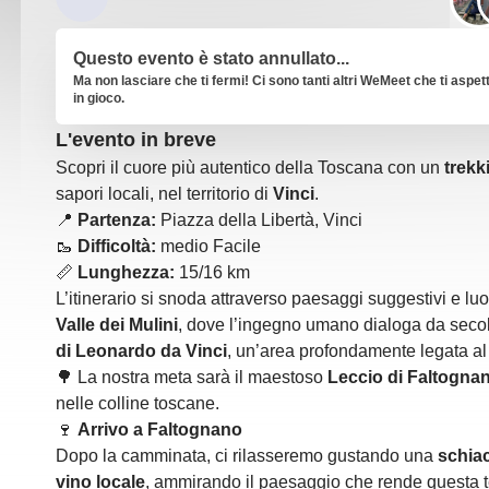
Questo evento è stato annullato...
Ma non lasciare che ti fermi! Ci sono tanti altri WeMeet che ti aspet
in gioco.
L'evento in breve
Scopri il cuore più autentico della Toscana con un
trekk
sapori locali, nel territorio di
Vinci
.
📍
Partenza:
Piazza della Libertà, Vinci
🥾
Difficoltà:
medio Facile
📏
Lunghezza:
15/16 km
L’itinerario si snoda attraverso paesaggi suggestivi e lu
Valle dei Mulini
, dove l’ingegno umano dialoga da secol
di Leonardo da Vinci
, un’area profondamente legata al t
🌳 La nostra meta sarà il maestoso
Leccio di Faltogna
nelle colline toscane.
🍷
Arrivo a Faltognano
Dopo la camminata, ci rilasseremo gustando una
schia
vino locale
, ammirando il paesaggio che rende questa t