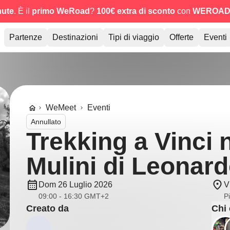
nute
. È il
primo WeRoad
?
100€ extra di sconto
con
WEROAD
Partenze
Destinazioni
Tipi di viaggio
Offerte
Eventi
WeMeet
Eventi
Annullato
Trekking a Vinci n
Mulini di Leonard
Dom 26 Luglio 2026
V
09:00 - 16:30 GMT+2
Pi
Creato da
Chi 