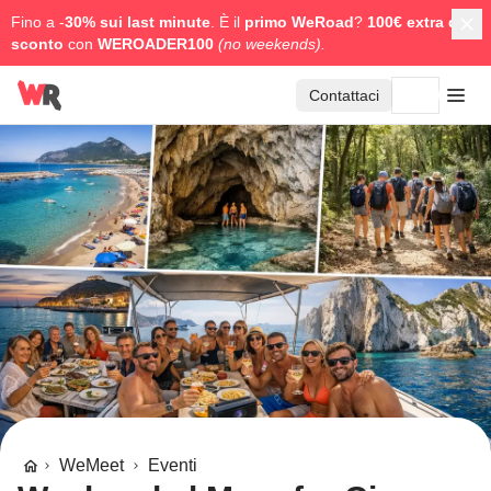
Fino a -
30% sui last minute
. È il
primo WeRoad
?
100€ extra di
sconto
con
WEROADER100
(no weekends).
Contattaci
WeMeet
Eventi