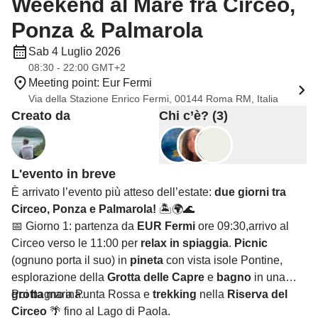
Weekend al Mare fra Circeo,
Ponza & Palmarola
Sab 4 Luglio 2026
08:30 - 22:00 GMT+2
Meeting point: Eur Fermi
Via della Stazione Enrico Fermi, 00144 Roma RM, Italia
Creato da
Chi c’è? (3)
L'evento in breve
È arrivato l’evento più atteso dell’estate:
due giorni tra
Circeo, Ponza e Palmarola!
🏝️🌍🌊
📅 Giorno 1: partenza da
EUR Fermi
ore 09:30,arrivo al
Circeo verso le 11:00 per
relax in spiaggia
.
Picnic
(ognuno porta il suo) in
pineta
con vista isole Pontine,
esplorazione della
Grotta delle Capre
e
bagno
in una
grotta
Poi bagno a Punta Rossa e
marina.
trekking
nella
Riserva del
Circeo
🌴 fino al Lago di Paola.