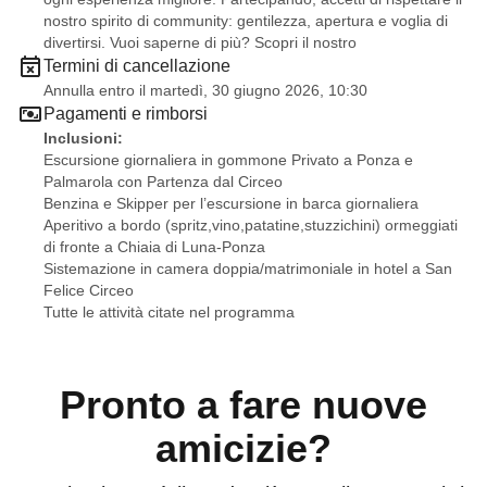
nostro spirito di community: gentilezza, apertura e voglia di
‼️ Per poter partecipare Contattare l’organizzatore quanto
divertirsi. Vuoi saperne di più? Scopri il nostro
prima possibile per il versamento di 100€ di acconto (non
Termini di cancellazione
rimborsabile)
Annulla entro il martedì, 30 giugno 2026, 10:30
Pagamenti e rimborsi
‼️ Posti limitati e soggetti a esaurimento
Inclusioni:
Escursione giornaliera in gommone Privato a Ponza e
Palmarola con Partenza dal Circeo
Benzina e Skipper per l’escursione in barca giornaliera
Aperitivo a bordo (spritz,vino,patatine,stuzzichini) ormeggiati
di fronte a Chiaia di Luna-Ponza
Sistemazione in camera doppia/matrimoniale in hotel a San
Felice Circeo
Tutte le attività citate nel programma
Pronto a fare nuove
amicizie?