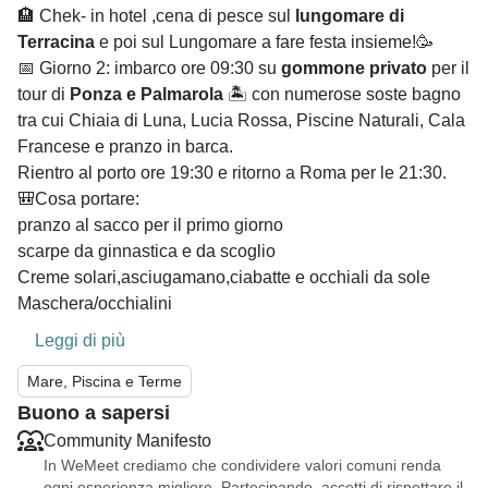
🏨 Chek- in hotel ,cena di pesce sul
lungomare di
Terracina
e poi sul Lungomare a fare festa insieme!🥳
📅 Giorno 2: imbarco ore 09:30 su
gommone privato
per il
tour di
Ponza e Palmarola
🏝️ con numerose soste bagno
tra cui Chiaia di Luna, Lucia Rossa, Piscine Naturali, Cala
Francese e pranzo in barca.
Rientro al porto ore 19:30 e ritorno a Roma per le 21:30.
🎒Cosa portare:
pranzo al sacco per il primo giorno
scarpe da ginnastica e da scoglio
Creme solari,asciugamano,ciabatte e occhiali da sole
Maschera/occhialini
costume e voglia di avventura!
Leggi di più
Mare, Piscina e Terme
Due giorni di paradiso… senza dover prendere
Buono a sapersi
neanche un volo! ✈️
Community Manifesto
In WeMeet crediamo che condividere valori comuni renda
ogni esperienza migliore. Partecipando, accetti di rispettare il