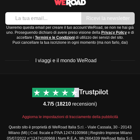
Ricevi la newsletter
Useremo questa email per creare il tuo account WeRoad, se non ne hai già
uno. Proseguendo dichiaro di avere preso visione della
Privacy Policy
e di
accettare i
Termini e le Condizioni
di utilizzo dei servizi del sito.
Puoi cancellare la tua iscrizione in ogni momento (ma non farlo, dai)
I viaggi e il mondo WeRoad
Destinazioni
Info & link utili (si spera)
Viaggi di gruppo Nord
Contatti
America
FAQ
4.7/5
(
18210
recensioni)
Viaggi di gruppo Centro
Termini e condizioni
America
Condizioni generali
Aggiorna le impostazioni di tracciamento della pubblicità
Viaggi di gruppo Sud
Modulo informativo
America
Questo sito è proprietà di WeRoad Italia S.r.l. - Viale Cassala, 30 - 20143
standard
Milano (MI) | Cod. fiscale e P.IVA 12474100968 | Registro Imprese Milano
Viaggi di gruppo Africa
Policy annullamento
05/07/2022 n°12474100968 | Num R.E.A.: MI-2664339 WeRoad Italia S.r.l.