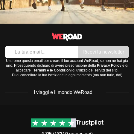
Ricevi la newsletter
Useremo questa email per creare il tuo account WeRoad, se non ne hai già
uno. Proseguendo dichiaro di avere preso visione della
Privacy Policy
e di
accettare i
Termini e le Condizioni
di utilizzo dei servizi del sito.
Puoi cancellare la tua iscrizione in ogni momento (ma non farlo, dai)
I viaggi e il mondo WeRoad
Destinazioni
Info & link utili (si spera)
Viaggi di gruppo Nord
Contatti
America
FAQ
4.7/5
(
18210
recensioni)