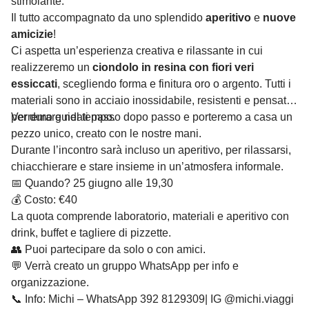
stimolante.
Il tutto accompagnato da uno splendido
aperitivo
e
nuove
amicizie
!
Ci aspetta un’esperienza creativa e rilassante in cui
realizzeremo un
ciondolo in resina con fiori veri
essiccati
, scegliendo forma e finitura oro o argento. Tutti i
materiali sono in acciaio inossidabile, resistenti e pensati
per durare nel tempo.
Verremo guidati passo dopo passo e porteremo a casa un
pezzo unico, creato con le nostre mani.
Durante l’incontro sarà incluso un aperitivo, per rilassarsi,
chiacchierare e stare insieme in un’atmosfera informale.
📅 Quando? 25 giugno alle 19,30
💰 Costo: €40
La quota comprende laboratorio, materiali e aperitivo con
drink, buffet e tagliere di pizzette.
👥 Puoi partecipare da solo o con amici.
💬 Verrà creato un gruppo WhatsApp per info e
organizzazione.
📞 Info: Michi – WhatsApp 392 8129309| IG @michi.viaggi