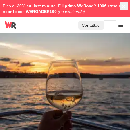
Fino a -
30% sui last minute
. È il
primo WeRoad
?
100€ extra di
sconto
con
WEROADER100
(no weekends).
Contattaci