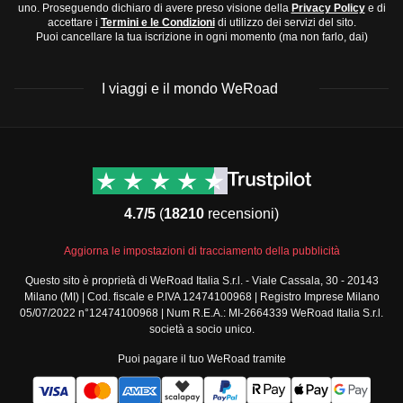
uno. Proseguendo dichiaro di avere preso visione della
Privacy Policy
e di
accettare i
Termini e le Condizioni
di utilizzo dei servizi del sito.
Puoi cancellare la tua iscrizione in ogni momento (ma non farlo, dai)
I viaggi e il mondo WeRoad
Destinazioni
Info & link utili (si spera)
Viaggi di gruppo Nord
Contatti
America
FAQ
4.7/5
(
18210
recensioni)
Viaggi di gruppo Centro
Termini e condizioni
America
Condizioni generali
Aggiorna le impostazioni di tracciamento della pubblicità
Viaggi di gruppo Sud
Modulo informativo
America
Questo sito è proprietà di WeRoad Italia S.r.l. - Viale Cassala, 30 - 20143
standard
Milano (MI) | Cod. fiscale e P.IVA 12474100968 | Registro Imprese Milano
Viaggi di gruppo Africa
Policy annullamento
05/07/2022 n°12474100968 | Num R.E.A.: MI-2664339 WeRoad Italia S.r.l.
Viaggi di gruppo Medio
viaggio
società a socio unico.
Oriente
Cookie policy
Puoi pagare il tuo WeRoad tramite
Viaggi di gruppo Asia
Privacy policy
Viaggi di gruppo Europa
Security