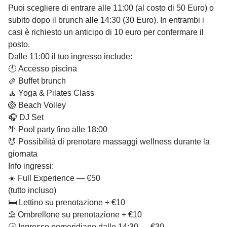
Puoi scegliere di entrare alle 11:00 (al costo di 50 Euro) o
subito dopo il brunch alle 14:30 (30 Euro). In entrambi i
casi è richiesto un anticipo di 10 euro per confermare il
posto.
Dalle 11:00 il tuo ingresso include:
🕚 Accesso piscina
🫔 Buffet brunch
🧘 Yoga & Pilates Class
🏐 Beach Volley
🎧 DJ Set
🌴 Pool party fino alle 18:00
💆 Possibilità di prenotare massaggi wellness durante la
giornata
Info ingressi:
☀️ Full Experience — €50
(tutto incluso)
🛏️ Lettino su prenotazione + €10
⛱️ Ombrellone su prenotazione + €10
🕝 Ingresso pomeridiano dalle 14:30 — €30