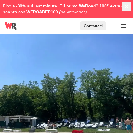
Fino a -
30% sui last minute
. È il
primo WeRoad
?
100€ extra di
sconto
con
WEROADER100
(no weekends).
Contattaci