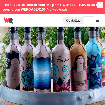
Fino a -
30% sui last minute
. È il
primo WeRoad
?
100€ extra di
sconto
con
WEROADER100
(no weekends).
Contattaci