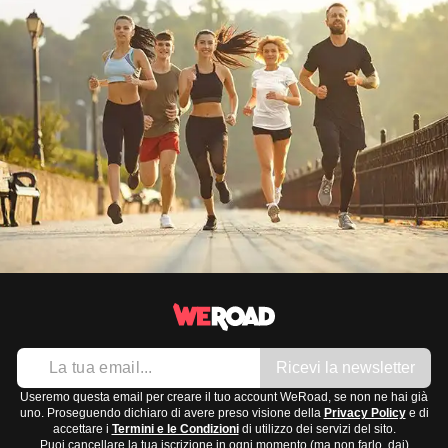
Ricevi la newsletter
Useremo questa email per creare il tuo account WeRoad, se non ne hai già
uno. Proseguendo dichiaro di avere preso visione della
Privacy Policy
e di
accettare i
Termini e le Condizioni
di utilizzo dei servizi del sito.
Puoi cancellare la tua iscrizione in ogni momento (ma non farlo, dai)