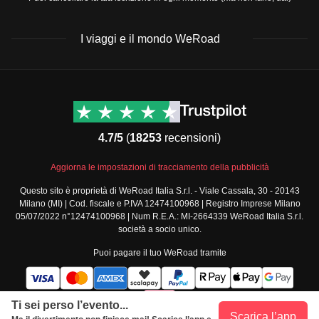
I viaggi e il mondo WeRoad
Destinazioni
Info & link utili (si spera)
Viaggi di gruppo Nord
Contatti
America
FAQ
4.7/5
(
18253
recensioni)
Viaggi di gruppo Centro
Termini e condizioni
America
Condizioni generali
Aggiorna le impostazioni di tracciamento della pubblicità
Viaggi di gruppo Sud
Modulo informativo
America
Questo sito è proprietà di WeRoad Italia S.r.l. - Viale Cassala, 30 - 20143
standard
Milano (MI) | Cod. fiscale e P.IVA 12474100968 | Registro Imprese Milano
Viaggi di gruppo Africa
Policy annullamento
05/07/2022 n°12474100968 | Num R.E.A.: MI-2664339 WeRoad Italia S.r.l.
Viaggi di gruppo Medio
viaggio
società a socio unico.
Oriente
Cookie policy
Puoi pagare il tuo WeRoad tramite
Viaggi di gruppo Asia
Privacy policy
Viaggi di gruppo Europa
Security
Viaggi di gruppo Nord
Governance
Ti sei perso l’evento...
Europa
Scarica l’app