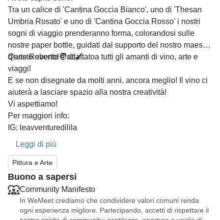
Tra un calice di 'Cantina Goccia Bianco', uno di 'Thesan
Umbria Rosato' e uno di 'Cantina Goccia Rosso' i nostri
sogni di viaggio prenderanno forma, colorandosi sulle
nostre paper bottle, guidati dal supporto del nostro maestro
d'arte Roberto!🧑‍🎨🖌️
Questo evento è adattatoa tutti gli amanti di vino, arte e
viaggi!
E se non disegnate da molti anni, ancora meglio! Il vino ci
aiuterà a lasciare spazio alla nostra creatività!
Vi aspettiamo!
Per maggiori info:
IG: leavventuredilila
Leggi di più
Pittura e Arte
Buono a sapersi
Community Manifesto
In WeMeet crediamo che condividere valori comuni renda
ogni esperienza migliore. Partecipando, accetti di rispettare il