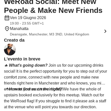
WeRoad Social: Meet New
People & Make New Friends
Ven 19 Giugno 2026
19:00 - 23:55 GMT+1
Manahatta
Deansgate, Manchester, M3 3ND, United Kingdom
Creato da
L'evento in breve
🔥
What's going down?
Join us for our upcoming drinks
social! It is the perfect opportunity for you to step out of your
comfort zone, connect with new people and make new
friends right here in Manchester and who knows, you might
even meet your next travel buddy!
📍
How to find us on the night?
We have the whole of
upstairs booked exclusively for this meetup. Watch out for
the WeRoad flag! If you struggle to find it please ask a staff
at the venue who will point you towards our direction.