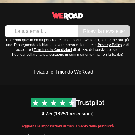
Ricevi la newsletter
Useremo questa email per creare il tuo account WeRoad, se non ne hai già
uno. Proseguendo dichiaro di avere preso visione della
Privacy Policy
e di
accettare i
Termini e le Condizioni
di utilizzo dei servizi del sito.
Puoi cancellare la tua iscrizione in ogni momento (ma non farlo, dai)
I viaggi e il mondo WeRoad
Destinazioni
Info & link utili (si spera)
Viaggi di gruppo Nord
Contatti
America
FAQ
4.7/5
(
18253
recensioni)
Viaggi di gruppo Centro
Termini e condizioni
America
Condizioni generali
Aggiorna le impostazioni di tracciamento della pubblicità
Viaggi di gruppo Sud
Modulo informativo
America