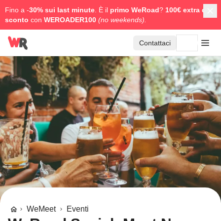
Fino a -
30% sui last minute
. È il
primo WeRoad
?
100€ extra di
sconto
con
WEROADER100
(no weekends).
Contattaci
WeMeet
Eventi