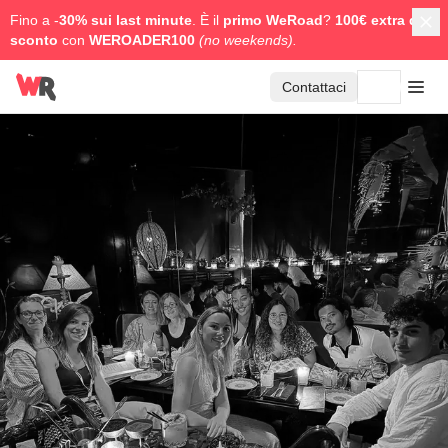
Fino a -
30% sui last minute
. È il
primo WeRoad
?
100€ extra di
sconto
con
WEROADER100
(no weekends).
Contattaci