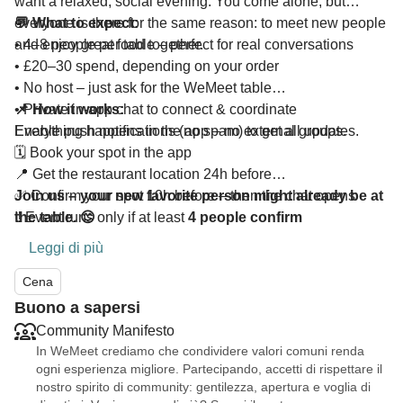
want a relaxed, social evening. You come alone, but
everyone is there for the same reason: to meet new people
💬 What to expect:
and enjoy great food together.
• 4–8 people per table – perfect for real conversations
• £20–30 spend, depending on your order
• No host – just ask for the WeMeet table
• Private in-app chat to connect & coordinate
📌 How it works:
Everything happens in the app – no external groups.
Enable push notifications (no spam) to get all updates.
🗓️ Book your spot in the app
📍 Get the restaurant location 24h before
✅ Confirm your spot 10h before – then the chat opens
Join us – your new favorite person might already be at
‼️ Event runs only if at least
the table. 😊
4 people confirm
⏰ Auto check-in opens 30 min before - so everyone
Leggi di più
knows who’s on the way
Cena
Buono a sapersi
Community Manifesto
In WeMeet crediamo che condividere valori comuni renda
ogni esperienza migliore. Partecipando, accetti di rispettare il
nostro spirito di community: gentilezza, apertura e voglia di