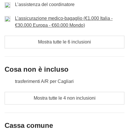
L’assistenza del coordinatore
Cassa Comune:
Benzina e attività
Incluso:
Pernottamento con colazione, auto a noleggio.
Non incluso:
Cibo e bevande dei partecipanti.
L’assicurazione medico-bagaglio (€1.000 Italia -
Cassa Comune:
Benzina e attività
€30.000 Europa - €60.000 Mondo)
Non incluso:
Cibo e bevande dei partecipanti.
Mostra tutte le 6 inclusioni
Cosa non è incluso
trasferimenti A/R per Cagliari
pasti e bevande dove non indicato
Mostra tutte le 4 non inclusioni
tutti gli extra che vorrai acquistare e riuscirai ad
infilare nello zaino :)
Cassa comune
Tutto ciò che non è menzionato nella sezione "Cosa