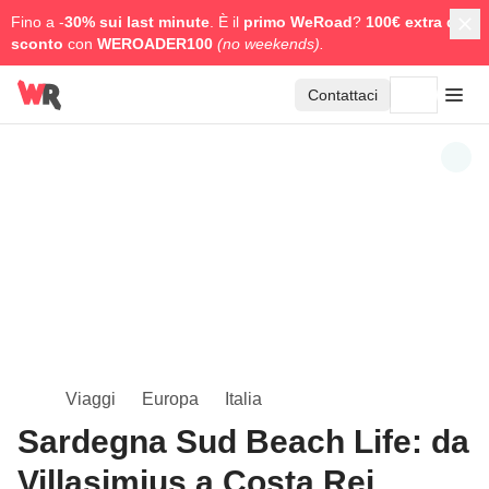
Fino a -
30% sui last minute
. È il
primo WeRoad
?
100€ extra di
sconto
con
WEROADER100
(no weekends).
Contattaci
Viaggi
Europa
Italia
Sardegna Sud Beach Life: da
Villasimius a Costa Rei