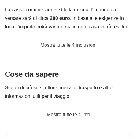
è incluso"
La cassa comune viene istituita in loco, l’importo da
versare sarà di circa
200 euro
. In base alle esigenze in
loco, l’importo potrà variare ma in ogni caso verrà restituita
la differenza non utilizzata.​
Carburante ed eventuali pedaggi
Mostra tutte le 4 inclusioni
Tasse di soggiorno, se previste
Cassa comune del coordinatore
Cose da sapere
Le attività ed extra che tutti i partecipanti avranno
Scopri di più su strutture, mezzi di trasporto e altre
concordato di fare e la relativa quota parte del
informazioni utili per il viaggio
coordinatore. Le attività pagate con la Cassa Comune
sono svolte da fornitori locali terzi e valgono le loro
Alloggi
Mostra tutte le 4 info
condizioni; WeRoad non interviene nella gestione né
Hotel, appartamenti e alloggi tipici.
assume responsabilità
L'opzione no-sharing room non è disponibile per tutti i
turni.