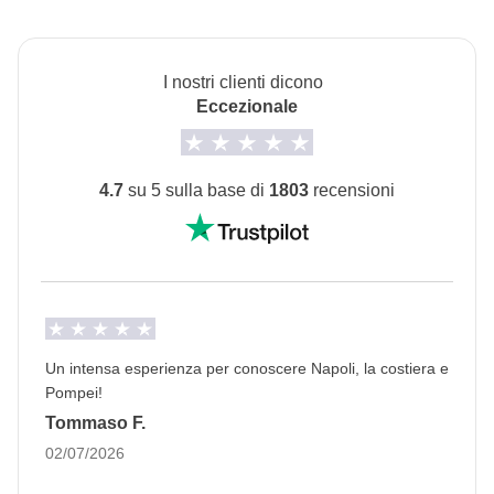
coordinatore. Le attività pagate con la Cassa Comune
Trasporti
sono svolte da fornitori locali terzi e valgono le loro
Bus, treni e trasporti locali pubblici e/o privati.
I nostri clienti dicono
condizioni; WeRoad non interviene nella gestione né
Eccezionale
Info sulle camere private
assume responsabilità
Vedi i dettagli
4.7
su 5 sulla base di
1803
recensioni
Un intensa esperienza per conoscere Napoli, la costiera e
Pompei!
Tommaso F.
02/07/2026