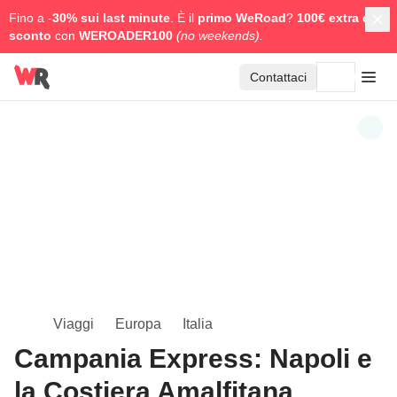
Fino a -
30% sui last minute
. È il
primo WeRoad
?
100€ extra di
sconto
con
WEROADER100
(no weekends).
Contattaci
Viaggi
Europa
Italia
Campania Express: Napoli e
la Costiera Amalfitana