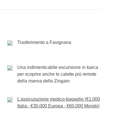
rettimo
i vediamo al prossimo WeRoad!
 Levanzo
ur potrebbe subire variazioni, rispetto a quanto
 volontà di WeRoad (condizioni climatiche, festività,
Trasferimento a Favignana
Una indimenticabile escursione in barca
per scoprire anche le calette più remote
della riserva dello Zingaro
L’assicurazione medico-bagaglio (€1.000
Italia - €30.000 Europa - €60.000 Mondo)