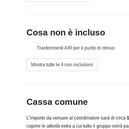
Cosa non è incluso
Trasferimenti A/R per il punto di ritrovo
Pasti e bevande dove non indicato
Mostra tutte le 4 non inclusioni
Tutti gli extra che vorrai acquistare e riuscirai 
Tutto ciò che non è menzionato nella sezione
Cassa comune
L’importo da versare al coordinatore sarà di circa
1
coprire le attività extra a cui tutto il gruppo vorrà p