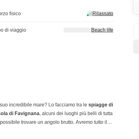
orzo fisico
Rilassato
po di viaggio
Beach life
 suo incredibile mare? Lo facciamo tra le
spiagge di
isola di Favignana
, alcuni dei luoghi più belli di tutta
mpossibile trovare un angolo brutto. Avremo tutto il
 scoperta di calette nascoste, e potremo anche fare