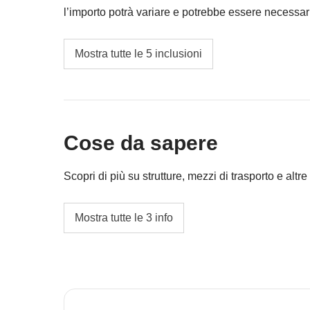
l’importo potrà variare e potrebbe essere necessar
restituita la differenza non utilizzata.
Carburante ed eventuali parcheggi per gli spo
Mostra tutte le 5 inclusioni
Tasse di soggiorno;
Escursioni non incluse nella quota viaggio;
Cose da sapere
Cassa comune del coordinatore;
Le attività ed extra che tutti i partecipanti av
Scopri di più su strutture, mezzi di trasporto e altre 
coordinatore. Le attività pagate con la Cassa 
valgono le loro condizioni; WeRoad non inte
Alloggi
Mostra tutte le 3 info
Hotel, alloggi tipici e appartamenti.
L'opzione no-sharing room non è disponibile per
Trasporti
Auto a noleggio e mezzi pubblici.