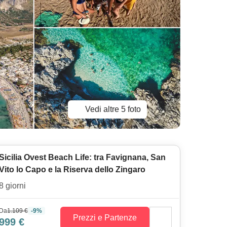
Vedi altre 5 foto
Sicilia Ovest Beach Life: tra Favignana, San
Vito lo Capo e la Riserva dello Zingaro
8 giorni
Da
1.109 €
-9%
Prezzi e Partenze
999 €