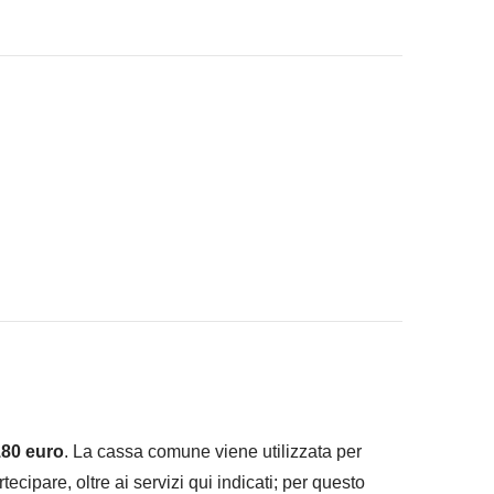
ad infilare nello zaino :)
 "Cosa è incluso"
80 euro
. La cassa comune viene utilizzata per
artecipare, oltre ai servizi qui indicati; per questo