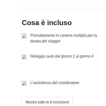
Cassa comune:
Vedi mappa
escursione in barca (full day) a Ma
vivono si spostano a piedi, in bici o in barca.
Non incluso:
pasti e bevande
Tempo di salutare la bella Sicilia e salutarci: c
Cassa comune:
escursione facoltativa sull'isola di
Cosa è incluso
Non incluso:
pasti e bevande
Fine dei servizi di WeRoad. N.B. Il programma del to
pubblicato, per motivi non prevedibili ed esterni alla
scioperi, ecc.).
Pernottamento in camera multipla per la
durata del viaggio
Noleggio auto dal giorno 2 al giorno 4
L’assistenza del coordinatore
Mostra tutte le 6 inclusioni