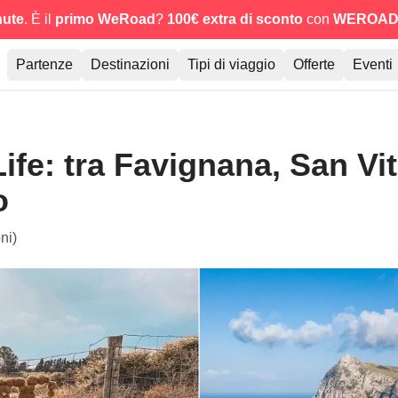
nute
. È il
primo WeRoad
?
100€ extra di sconto
con
WEROAD
Partenze
Destinazioni
Tipi di viaggio
Offerte
Eventi
ife: tra Favignana, San Vit
o
ni)