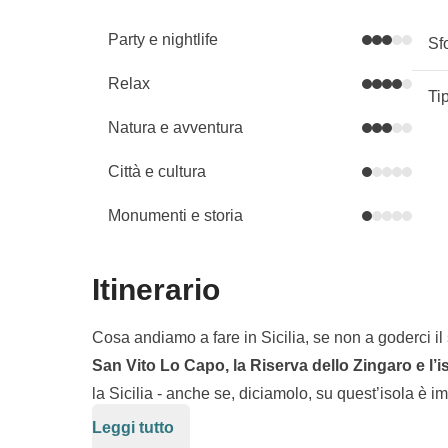
Party e nightlife
Sf
Relax
Ti
Natura e avventura
Città e cultura
Monumenti e storia
Itinerario
Cosa andiamo a fare in Sicilia, se non a goderci il
San Vito Lo Capo, la Riserva dello Zingaro e l’
la Sicilia - anche se, diciamolo, su quest’isola è i
tempo per goderci l’acqua cristallina e andare alla
Leggi tutto