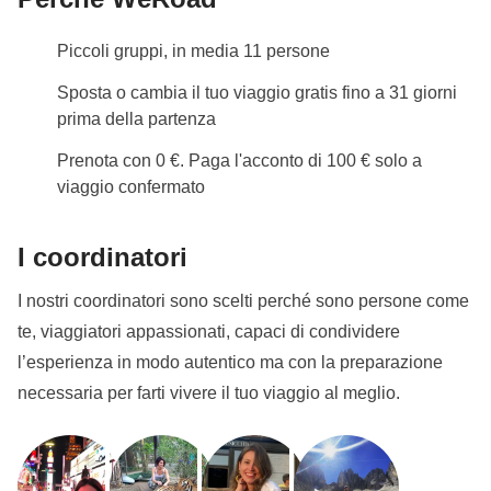
Tendenzialmente i letti saranno matrimoniali, da
condividere con persone dello stesso sesso.
Piccoli gruppi, in media 11 persone
Info sulle camere private
Sposta o cambia il tuo viaggio gratis fino a 31 giorni
Vedi i dettagli
prima della partenza
Prenota con 0 €. Paga l'acconto di 100 € solo a
viaggio confermato
I coordinatori
I nostri coordinatori sono scelti perché sono persone come
te, viaggiatori appassionati, capaci di condividere
l’esperienza in modo autentico ma con la preparazione
necessaria per farti vivere il tuo viaggio al meglio.