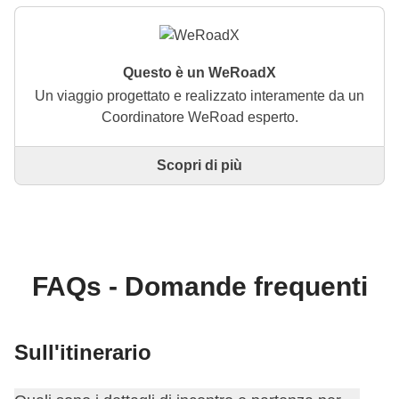
Questo è un WeRoadX
Un viaggio progettato e realizzato interamente da un
Coordinatore WeRoad esperto.
Scopri di più
Questo è un viaggio progettato e realizzato
interamente da un Coordinatore WeRoad esperto. Il
Coordinatore si occupa di tutto il viaggio: dalla
definizione dell'itinerario alla selezione delle
accommodation e delle esperienze in loco. Tramite
WeRoad potrai prenotare il viaggio e gestirlo nella
FAQs - Domande frequenti
tua area personale, come qualsiasi altro WeRoad.
Sull'itinerario