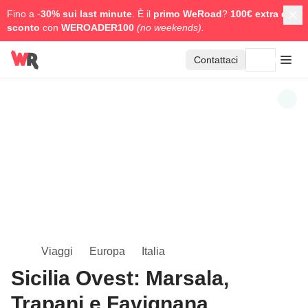
Fino a -
30% sui last minute
. È il
primo WeRoad
?
100€ extra di
sconto
con
WEROADER100
(no weekends).
Contattaci
Viaggi
Europa
Italia
Sicilia Ovest: Marsala,
Trapani e Favignana