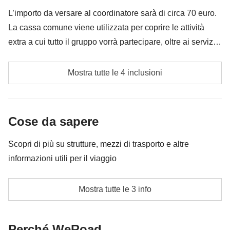
è incluso"
L’importo da versare al coordinatore sarà di circa 70 euro.
La cassa comune viene utilizzata per coprire le attività
extra a cui tutto il gruppo vorrà partecipare, oltre ai servizi
qui indicati; per questo l’importo potrà variare e potrebbe
Carburante, pedaggio e parcheggi
essere necessario implementarla ulteriormente, in ogni
Mostra tutte le 4 inclusioni
caso verrà restituita la differenza non utilizzata.
Eventuale traghetto Marsala/Favignana
Cassa comune del coordinatore
Cose da sapere
Le attività ed extra che tutti i partecipanti avranno
Scopri di più su strutture, mezzi di trasporto e altre
concordato di fare e la relativa quota parte del
informazioni utili per il viaggio
coordinatore
Il gruppo pernotterà in 4 diversi appartamenti nella
Mostra tutte le 3 info
stessa struttura. Ogni appartamento è composto da 2
camere matrimoniale e 2 bagni.
Perché WeRoad