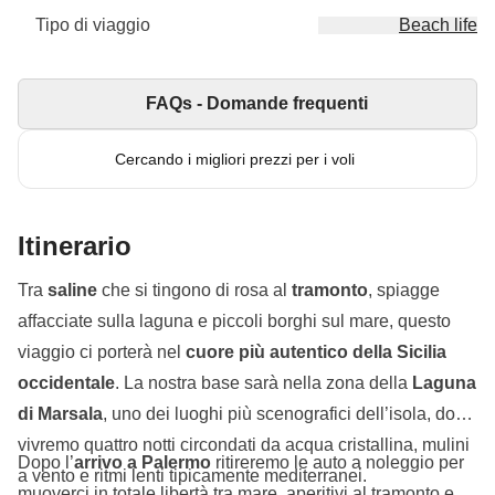
Tipo di viaggio
Beach life
FAQs - Domande frequenti
Cercando i migliori prezzi per i voli
Itinerario
Tra
saline
che si tingono di rosa al
tramonto
, spiagge
affacciate sulla laguna e piccoli borghi sul mare, questo
viaggio ci porterà nel
cuore più autentico della Sicilia
occidentale
. La nostra base sarà nella zona della
Laguna
di Marsala
, uno dei luoghi più scenografici dell’isola, dove
vivremo quattro notti circondati da acqua cristallina, mulini
Dopo l’
arrivo a Palermo
ritireremo le auto a noleggio per
a vento e ritmi lenti tipicamente mediterranei.
muoverci in totale libertà tra mare, aperitivi al tramonto e