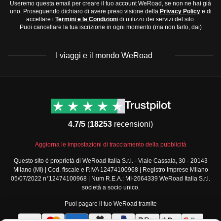
Regione Atlantica (nord-ovest)
: Clima oceanico con
Useremo questa email per creare il tuo account WeRoad, se non ne hai già
Sandali comodi
uno. Proseguendo dichiaro di avere preso visione della
Privacy Policy
e di
temperature moderate e piogge frequenti tutto l'anno.
accettare i
Termini e le Condizioni
di utilizzo dei servizi del sito.
Scarpe da ginnastica
Puoi cancellare la tua iscrizione in ogni momento (ma non farlo, dai)
Periodo migliore: estate.
Scarpe eleganti per uscire
Meseta (entroterra)
: Clima continentale con inverni
Accessori e tecnologia
I viaggi e il mondo WeRoad
freddi ed estati molto calde. Periodo migliore:
Occhiali da sole
primavera e inizio autunno.
Cappello per il sole
Isole Canarie
: Clima subtropicale mite tutto l'anno.
Caricatore per il telefono
Destinazioni
Info & link utili (si spera)
Periodo migliore: tutto l'anno.
Adattatore universale
Viaggi di gruppo Nord
Contatti
America
Ti consigliamo di visitare la Spagna in primavera o
FAQ
Articoli da toeletta e medicinali
4.7/5
(
18253
recensioni)
Viaggi di gruppo Centro
autunno per godere di temperature piacevoli.
Termini e condizioni
Spazzolino e dentifricio
America
Condizioni generali
Crema solare
Aggiorna le impostazioni di tracciamento della pubblicità
Viaggi di gruppo Sud
Modulo informativo
America
Salviette umidificate
Questo sito è proprietà di WeRoad Italia S.r.l. - Viale Cassala, 30 - 20143
standard
Milano (MI) | Cod. fiscale e P.IVA 12474100968 | Registro Imprese Milano
Viaggi di gruppo Africa
Farmaci comuni da viaggio come antidolorifici e
Policy annullamento
05/07/2022 n°12474100968 | Num R.E.A.: MI-2664339 WeRoad Italia S.r.l.
Viaggi di gruppo Medio
antistaminici
viaggio
società a socio unico.
Oriente
Cookie policy
Puoi pagare il tuo WeRoad tramite
Viaggi di gruppo Asia
Privacy policy
Viaggi di gruppo Europa