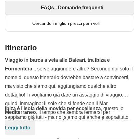
FAQs - Domande frequenti
Cercando i migliori prezzi per i voli
Itinerario
Viaggio in barca a vela alle Baleari, tra Ibiza e
Formentera
... serve aggiungere altro? Secondo noi solo il
nome di questo itinerario dovrebbe bastare a convincerti,
ma visto che siamo qui, aggiungiamo qualche altro
dettaglio! Ti vogliamo già dare un assaggio di viaggio,
quindi immagina: il sole che si fonde con il
Mar
Ibiza
è l'isola della movida per eccellenza
, questo lo
Mediterraneo
, il tempo che sembra fermarsi per
sappiamo già tutti - ma noi siamo qui anche e soprattutto
accogliere il tramonto, qualche amico e una birra per fare
per goderci il mare cristallino e le spiagge da sogno, e
Leggi tutto
un brindisi tutti assieme... ti abbiamo convinto?
scoprire un'entroterra molto spesso sottovalutato e che