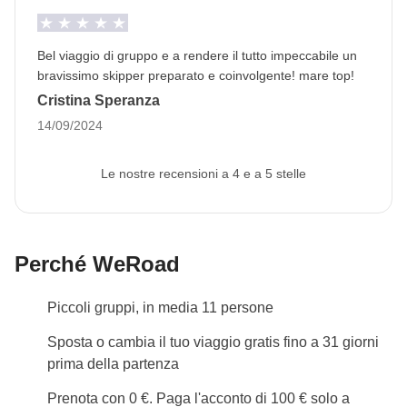
Eventuali cene a terra del Coordinatore Skipper
anticipo. In caso di forte vento o condizioni
meteorologiche avverse alla navigazioni verso
Bel viaggio di gruppo e a rendere il tutto impeccabile un
determinate tappe dell'itinerario questo potrà subire
bravissimo skipper preparato e coinvolgente! mare top!
variazioni anche sostanziali volte a garantire lo
Cristina Speranza
svolgimento e il proseguimento del viaggio nel
14/09/2024
massimo della sicurezza.
Le nostre recensioni a 4 e a 5 stelle
Coordinatore Skipper
Chi è il Coordinatore Skipper? Uno Skipper di
professione ma anche Coordinatore WeRoad. Sarà
un compagno di viaggio come in tutti i viaggi
Perché WeRoad
WeRoad, ma anche il responsabile della navigazione
Piccoli gruppi, in media 11 persone
e della barca a vela. Ogni barca a vela avrà il proprio
Coordinatore Skipper, anche se si viaggia in flottiglia.
Sposta o cambia il tuo viaggio gratis fino a 31 giorni
Partecipare a un viaggio Sail Adventure vuol dire
prima della partenza
essere un gruppo ma anche un equipaggio.
Prenota con 0 €. Paga l'acconto di 100 € solo a