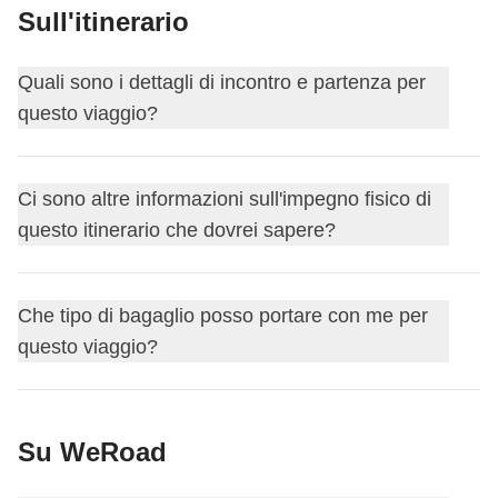
Sull'itinerario
Quali sono i dettagli di incontro e partenza per
questo viaggio?
Questo viaggio inizia a
Salerno
. Il primo giorno ci
Ci sono altre informazioni sull'impegno fisico di
incontriamo alle
17:00
.
questo itinerario che dovrei sapere?
Non sai guidare un motorino? Nessun problema! Potrai
Che tipo di bagaglio posso portare con me per
viaggiare come passeggero, godendoti i panorami e
questo viaggio?
scegliendo il compagno di viaggio perfetto.
Per questo itinerario puoi scegliere il bagaglio che
Per l'ultimo giorno, ti consigliamo di prenotare il volo di
Su WeRoad
preferisci – noi consigliamo sempre lo zaino, ma puoi
ritorno/treno
non prima delle ore 19
.
partire anche con una duffel bag, un borsone, oppure (ci