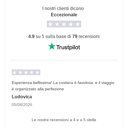
guidare o di essere passeggero/a, l’importante è
I nostri clienti dicono
scegliersi il compagno giusto
Eccezionale
Info sulle camere private
Vedi i dettagli
4.9
su 5 sulla base di
79
recensioni
Esperienza bellissima! La costiera è favolosa, e il viaggio
è organizzato alla perfezione
Ludovica
05/08/2026
Le nostre recensioni a 4 e a 5 stelle