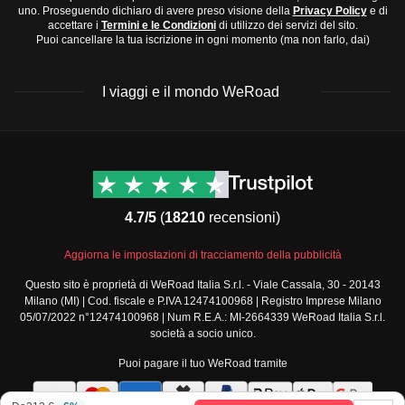
T-shirts e maglie leggere
uno. Proseguendo dichiaro di avere preso visione della
Privacy Policy
e di
piovosi
, estati
calde e secche
, con temperature
accettare i
Termini e le Condizioni
di utilizzo dei servizi del sito.
Jeans e pantaloni comodi
Puoi cancellare la tua iscrizione in ogni momento (ma non farlo, dai)
piacevoli in primavera e autunno.
Un maglione o una giacca leggera
Sud Italia e Isole:
Clima tipicamente mediterraneo,
Abiti più eleganti per cene o serate fuori
I viaggi e il mondo WeRoad
inverni
miti e brevi
, estati
molto calde e secche
.
Scarpe:
Primavera e autunno sono ideali per visitare.
Scarpe comode per camminare
Il periodo migliore per visitare l'Italia è tra
aprile e giugno
Sandali per giornate calde
Destinazioni
Info & link utili (si spera)
o
settembre e ottobre
, quando il clima è più mite e le folle
Scarpe più eleganti per occasioni speciali
Viaggi di gruppo Nord
Contatti
America
turistiche sono meno presenti.
FAQ
Accessori e tecnologia:
4.7/5
(
18210
recensioni)
Viaggi di gruppo Centro
Termini e condizioni
Occhiali da sole e cappello
America
Condizioni generali
Caricabatterie per il telefono
Aggiorna le impostazioni di tracciamento della pubblicità
Viaggi di gruppo Sud
Modulo informativo
America
Adattatore universale per prese elettriche
Questo sito è proprietà di WeRoad Italia S.r.l. - Viale Cassala, 30 - 20143
standard
Milano (MI) | Cod. fiscale e P.IVA 12474100968 | Registro Imprese Milano
Viaggi di gruppo Africa
Articoli da toeletta e medicinali:
Policy annullamento
05/07/2022 n°12474100968 | Num R.E.A.: MI-2664339 WeRoad Italia S.r.l.
Viaggi di gruppo Medio
Spazzolino e dentifricio
viaggio
società a socio unico.
Oriente
Cookie policy
Shampoo e sapone in formato da viaggio
Puoi pagare il tuo WeRoad tramite
Viaggi di gruppo Asia
Privacy policy
Crema solare
Viaggi di gruppo Europa
Security