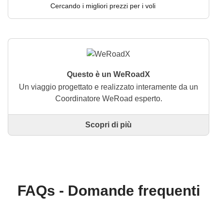
Cercando i migliori prezzi per i voli
Questo è un WeRoadX
Un viaggio progettato e realizzato interamente da un
Coordinatore WeRoad esperto.
Scopri di più
Questo è un viaggio progettato e realizzato
interamente da un Coordinatore WeRoad esperto. Il
Coordinatore si occupa di tutto il viaggio: dalla
definizione dell'itinerario alla selezione delle
accommodation e delle esperienze in loco. Tramite
WeRoad potrai prenotare il viaggio e gestirlo nella
FAQs - Domande frequenti
tua area personale, come qualsiasi altro WeRoad.