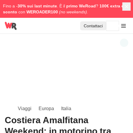
Fino a -
30% sui last minute
. È il
primo WeRoad
?
100€ extra di
sconto
con
WEROADER100
(no weekends).
Contattaci
Viaggi
Europa
Italia
Costiera Amalfitana
Weekend: in motorino tra