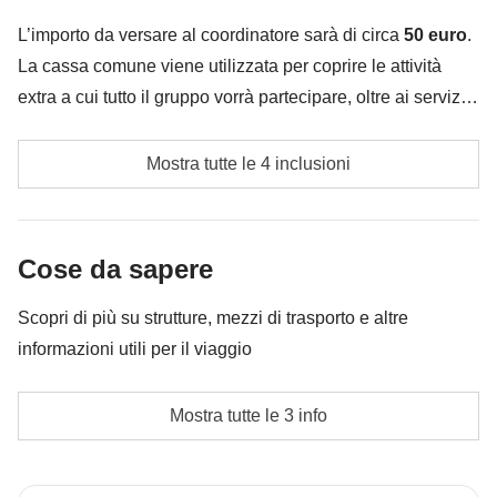
è incluso"
L’importo da versare al coordinatore sarà di circa
50 euro
.
La cassa comune viene utilizzata per coprire le attività
extra a cui tutto il gruppo vorrà partecipare, oltre ai servizi
qui indicati; per questo l’importo potrà variare e potrebbe
Tragetto veloce per Positano
essere necessario implementarla ulteriormente, in ogni
Mostra tutte le 4 inclusioni
caso verrà restituita la differenza non utilizzata.
Carburante per il motorino
Cassa comune del coordinatore
Cose da sapere
Le attività ed extra che tutti i partecipanti avranno
Scopri di più su strutture, mezzi di trasporto e altre
concordato di fare e la relativa quota parte del
informazioni utili per il viaggio
coordinatore. Le attività pagate con la Cassa Comune
sono svolte da fornitori locali terzi e valgono le loro
Hotel
Mostra tutte le 3 info
condizioni; WeRoad non interviene nella gestione né
Non sai guidare un motorino?? non ti preoccupare, in
assume responsabilità
motorino si va in due per cui potrai scegliere di